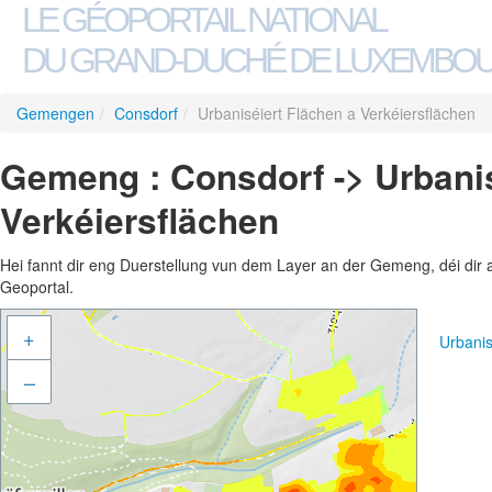
LE GÉOPORTAIL NATIONAL
DU GRAND-DUCHÉ DE LUXEMBO
Gemengen
/
Consdorf
/
Urbaniséiert Flächen a Verkéiersflächen
Gemeng : Consdorf -> Urbanis
Verkéiersflächen
Hei fannt dir eng Duerstellung vun dem Layer an der Gemeng, déi dir 
Geoportal.
+
Urbanis
–