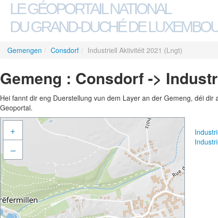
LE GÉOPORTAIL NATIONAL
DU GRAND-DUCHÉ DE LUXEMBO
Gemengen
/
Consdorf
/
Industriell Aktivitéit 2021 (Lngt)
Gemeng : Consdorf -> Industrie
Hei fannt dir eng Duerstellung vun dem Layer an der Gemeng, déi dir 
Geoportal.
+
Industr
Industr
–