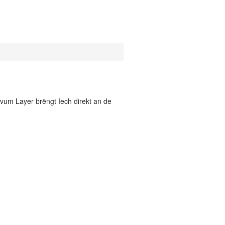
vum Layer brëngt Iech direkt an de