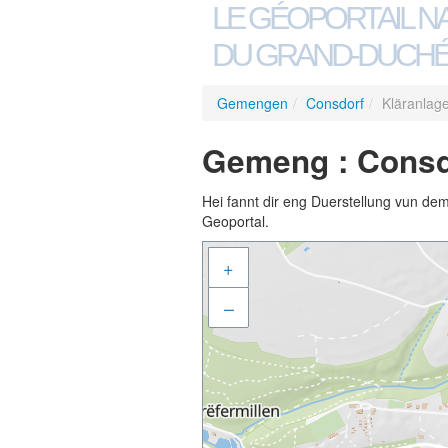
LE GÉOPORTAIL N
DU GRAND-DUCHÉ
Gemengen
/
Consdorf
/
Kläranlag
Gemeng : Consdo
Hei fannt dir eng Duerstellung vun de
Geoportal.
+
–