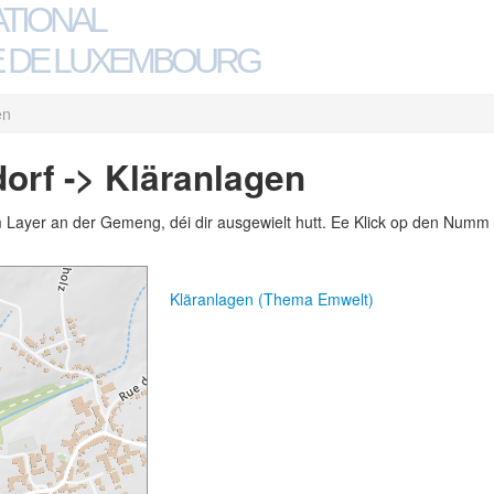
ATIONAL
 DE LUXEMBOURG
en
rf -> Kläranlagen
m Layer an der Gemeng, déi dir ausgewielt hutt. Ee Klick op den Numm 
Kläranlagen (Thema Emwelt)