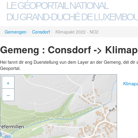
LE GÉOPORTAIL NATIONAL
DU GRAND-DUCHÉ DE LUXEMBO
Gemengen
/
Consdorf
/
Klimapakt 2022 - NO2
Gemeng : Consdorf -> Klimap
Hei fannt dir eng Duerstellung vun dem Layer an der Gemeng, déi dir 
Geoportal.
+
Klimap
–