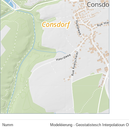
Numm
Modeléierung - Geostatistesch Interpolatioun 