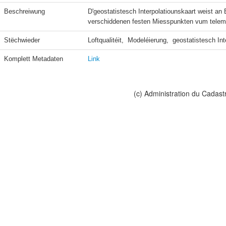
Beschreiwung
D'geostatistesch Interpolatiounskaart weist a
verschiddenen festen Miesspunkten vum teleme
Stëchwieder
Loftqualitéit,  Modeléierung,  geostatistesch In
Komplett Metadaten
Link
(c) Administration du Cadast