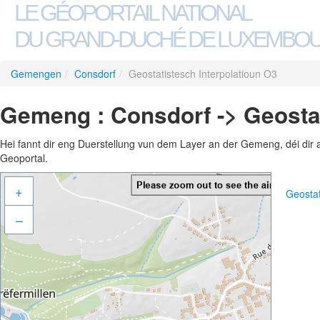
LE GÉOPORTAIL NATIONAL
DU GRAND-DUCHÉ DE LUXEMBO
Gemengen
/
Consdorf
/
Geostatistesch Interpolatioun O3
Gemeng : Consdorf -> Geostat
Hei fannt dir eng Duerstellung vun dem Layer an der Gemeng, déi dir 
Geoportal.
+
Geostat
–