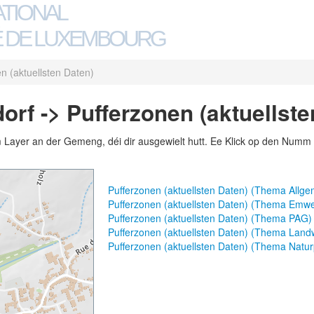
ATIONAL
 DE LUXEMBOURG
n (aktuellsten Daten)
rf -> Pufferzonen (aktuellste
m Layer an der Gemeng, déi dir ausgewielt hutt. Ee Klick op den Numm 
Pufferzonen (aktuellsten Daten) (Thema Allg
Pufferzonen (aktuellsten Daten) (Thema Emwe
Pufferzonen (aktuellsten Daten) (Thema PAG)
Pufferzonen (aktuellsten Daten) (Thema Landw
Pufferzonen (aktuellsten Daten) (Thema Natur