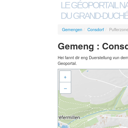
LE GÉOPORTAIL N
DU GRAND-DUCHÉ
Gemengen
/
Consdorf
/
Pufferzone
Gemeng : Consdo
Hei fannt dir eng Duerstellung vun de
Geoportal.
+
–