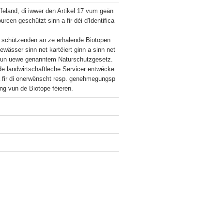
eland, di iwwer den Artikel 17 vum geän
cen geschützt sinn a fir déi d'Identifica
 schützenden an ze erhalende Biotopen 
wässer sinn net kartéiert ginn a sinn net 
 vun uewe genanntem Naturschutzgesetz.

e landwirtschaftleche Servicer entwécke
, a fir di onerwënscht resp. genehmegungsp