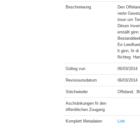
Beschreiwung
Den Offelan
nerte Gesetz
tioun um Ter
Dësen Inven
erstallt gin
Bestanddeel
Ee Leedfued
lt ginn, fir
Gülteg vun
06/03/2014
Revisiounsdatum
06/03/2014
Stëchwieder
Offeland,  B
Aschränkungen fir den 
öffentlëchen Zougang
Komplett Metadaten
Link