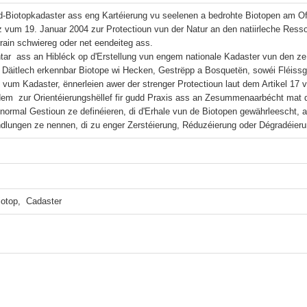
d-Biotopkadaster ass eng Kartéierung vu seelenen a bedrohte Biotopen am Off
 vum 19. Januar 2004 zur Protectioun vun der Natur an den natiirleche Ressour
rain schwiereg oder net eendeiteg ass.

tar  ass an Hibléck op d'Erstellung vun engem nationale Kadaster vun den ze
n. Däitlech erkennbar Biotope wi Hecken, Gestrëpp a Bosquetën, sowéi Fléissge
 vum Kadaster, ënnerleien awer der strenger Protectioun laut dem Artikel 17
em  zur Orientéierungshëllef fir gudd Praxis ass an Zesummenaarbécht mat d
 di normal Gestioun ze definéieren, di d'Erhale vun de Biotopen gewährleescht
iotop,  Cadaster