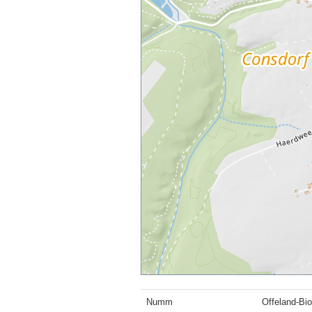
Numm
Offeland-Bi