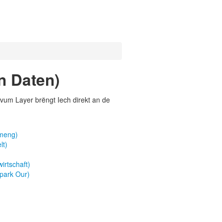
n Daten)
vum Layer brëngt Iech direkt an de
emeng)
lt)
irtschaft)
park Our)