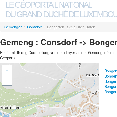
LE GÉOPORTAIL NATIONAL
DU GRAND-DUCHÉ DE LUXEMBO
Gemengen
/
Consdorf
/
Bongerten (aktuellsten Daten)
Gemeng : Consdorf -> Bongert
Hei fannt dir eng Duerstellung vun dem Layer an der Gemeng, déi dir 
Geoportal.
+
Bongert
Bongert
–
Bongert
Bongert
Bongert