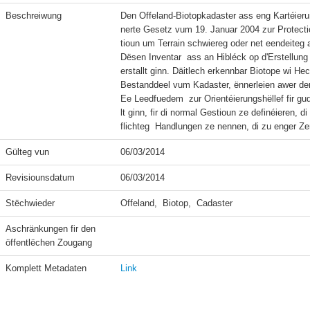
Beschreiwung
Den Offeland-Biotopkadaster ass eng Kartéieru
nerte Gesetz vum 19. Januar 2004 zur Protectiou
tioun um Terrain schwiereg oder net eendeiteg a
Dësen Inventar  ass an Hibléck op d'Erstellun
erstallt ginn. Däitlech erkennbar Biotope wi He
Bestanddeel vum Kadaster, ënnerleien awer der
Ee Leedfuedem  zur Orientéierungshëllef fir 
lt ginn, fir di normal Gestioun ze definéieren,
Gülteg vun
06/03/2014
Revisiounsdatum
06/03/2014
Stëchwieder
Offeland,  Biotop,  Cadaster
Aschränkungen fir den 
öffentlëchen Zougang
Komplett Metadaten
Link