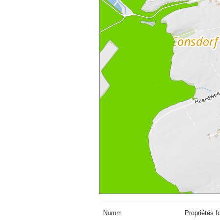
Numm
Propriétés f