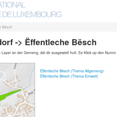
ATIONAL
 DE LUXEMBOURG
he Bësch
rf -> Ëffentleche Bësch
m Layer an der Gemeng, déi dir ausgewielt hutt. Ee Klick op den Numm 
Ëffentleche Bësch (Thema Allgemeng)
Ëffentleche Bësch (Thema Emwelt)