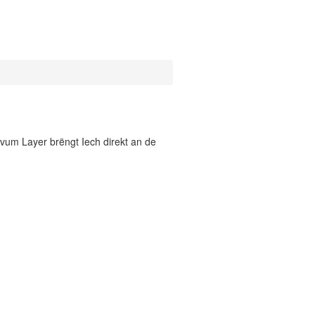
vum Layer brëngt Iech direkt an de