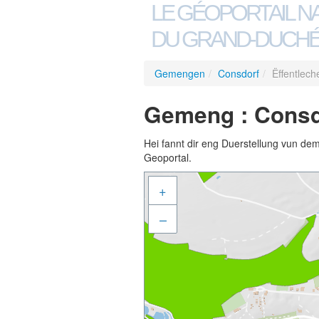
LE GÉOPORTAIL N
DU GRAND-DUCHÉ
Gemengen
/
Consdorf
/
Ëffentlec
Gemeng : Consdo
Hei fannt dir eng Duerstellung vun de
Geoportal.
+
–