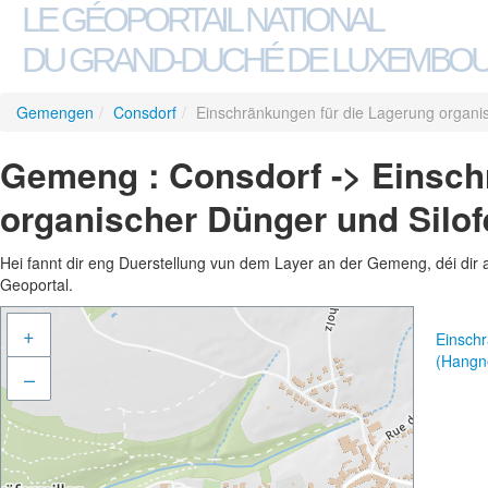
LE GÉOPORTAIL NATIONAL
DU GRAND-DUCHÉ DE LUXEMBO
Gemengen
/
Consdorf
/
Einschränkungen für die Lagerung organi
Gemeng : Consdorf -> Einsch
organischer Dünger und Silo
Hei fannt dir eng Duerstellung vun dem Layer an der Gemeng, déi dir 
Geoportal.
+
Einschr
(Hangn
–