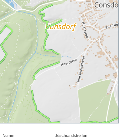
Numm
Bëschrandstreifen