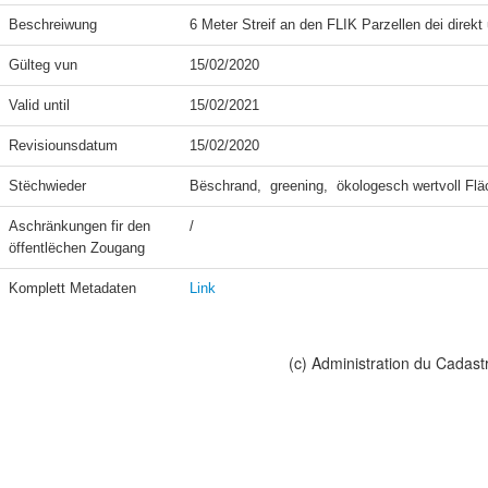
Beschreiwung
6 Meter Streif an den FLIK Parzellen dei direk
Gülteg vun
15/02/2020
Valid until
15/02/2021
Revisiounsdatum
15/02/2020
Stëchwieder
Bëschrand,  greening,  ökologesch wertvoll Fl
Aschränkungen fir den 
/
öffentlëchen Zougang
Komplett Metadaten
Link
(c) Administration du Cadast