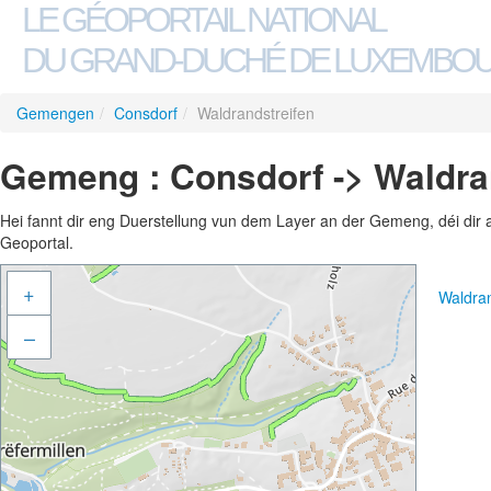
LE GÉOPORTAIL NATIONAL
DU GRAND-DUCHÉ DE LUXEMBO
Gemengen
/
Consdorf
/
Waldrandstreifen
Gemeng : Consdorf -> Waldra
Hei fannt dir eng Duerstellung vun dem Layer an der Gemeng, déi dir 
Geoportal.
+
Waldran
–