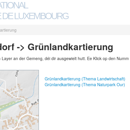
ATIONAL
 DE LUXEMBOURG
artierung
rf -> Grünlandkartierung
m Layer an der Gemeng, déi dir ausgewielt hutt. Ee Klick op den Numm 
Grünlandkartierung (Thema Landwirtschaft)
Grünlandkartierung (Thema Naturpark Our)