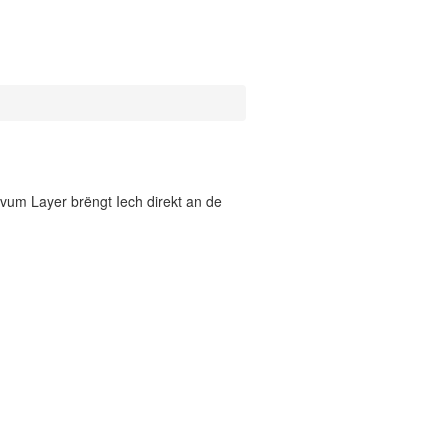
vum Layer brëngt Iech direkt an de