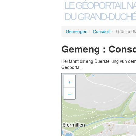
LE GÉOPORTAIL N
DU GRAND-DUCHÉ
Gemengen
/
Consdorf
/
Grünlandk
Gemeng : Consdo
Hei fannt dir eng Duerstellung vun de
Geoportal.
+
–