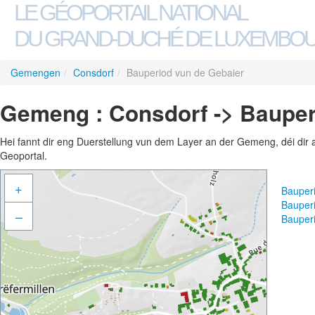
LE GÉOPORTAIL NATIONAL
DU GRAND-DUCHÉ DE LUXEMBO
Gemengen
/
Consdorf
/
Bauperiod vun de Gebaier
Gemeng : Consdorf -> Bauper
Hei fannt dir eng Duerstellung vun dem Layer an der Gemeng, déi dir 
Geoportal.
+
Bauper
Bauper
–
Bauper