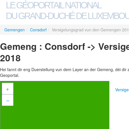
LE GÉOPORTAIL NATIONAL
DU GRAND-DUCHÉ DE LUXEMBO
Gemengen
/
Consdorf
/
Versigelungsgrad vun den Gemengen 20
Gemeng : Consdorf -> Versi
2018
Hei fannt dir eng Duerstellung vun dem Layer an der Gemeng, déi dir 
Geoportal.
+
Versig
–