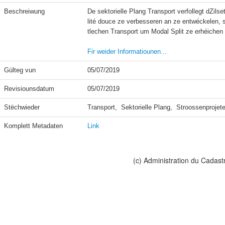
Beschreiwung
De sektorielle Plang Transport verfollegt dZil
lité douce ze verbesseren an ze entwéckelen,
tlechen Transport um Modal Split ze erhéichen a
Fir weider Informatiounen...
Gülteg vun
05/07/2019
Revisiounsdatum
05/07/2019
Stëchwieder
Transport,  Sektorielle Plang,  Stroossenproj
Komplett Metadaten
Link
(c) Administration du Cadast