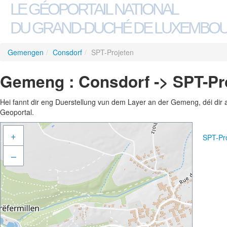
LE GÉOPORTAIL NATIONAL
DU GRAND-DUCHÉ DE LUXEMBO
Gemengen
/
Consdorf
/
SPT-Projeten
Gemeng : Consdorf -> SPT-Pr
Hei fannt dir eng Duerstellung vun dem Layer an der Gemeng, déi dir 
Geoportal.
+
SPT-Pr
–