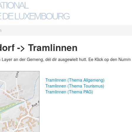
ATIONAL
 DE LUXEMBOURG
n
orf -> Tramlinnen
m Layer an der Gemeng, déi dir ausgewielt hutt. Ee Klick op den Numm 
Tramlinnen (Thema Allgemeng)
Tramlinnen (Thema Tourismus)
Tramlinnen (Thema PAG)