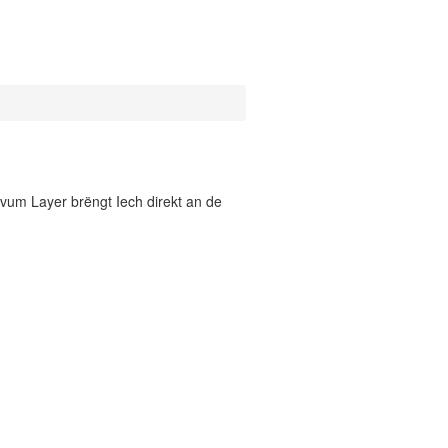
vum Layer brëngt Iech direkt an de