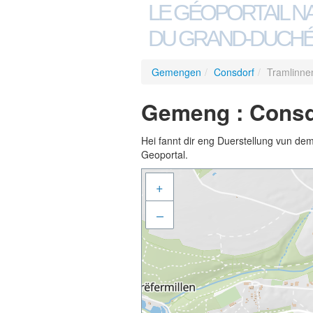
LE GÉOPORTAIL N
DU GRAND-DUCHÉ
Gemengen
/
Consdorf
/
Tramlinne
Gemeng : Consd
Hei fannt dir eng Duerstellung vun de
Geoportal.
+
–