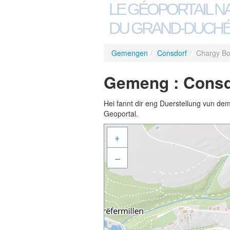
LE GÉOPORTAIL N
DU GRAND-DUCHÉ
Gemengen
/
Consdorf
/
Chargy B
Gemeng : Consd
Hei fannt dir eng Duerstellung vun de
Geoportal.
+
–