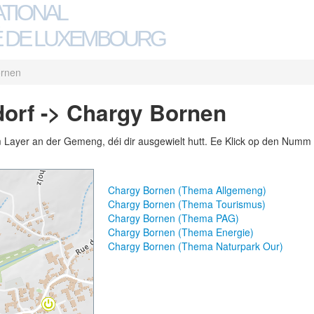
ATIONAL
 DE LUXEMBOURG
ornen
orf -> Chargy Bornen
m Layer an der Gemeng, déi dir ausgewielt hutt. Ee Klick op den Numm 
Chargy Bornen (Thema Allgemeng)
Chargy Bornen (Thema Tourismus)
Chargy Bornen (Thema PAG)
Chargy Bornen (Thema Energie)
Chargy Bornen (Thema Naturpark Our)