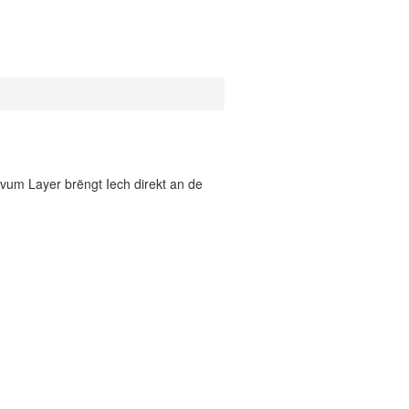
vum Layer brëngt Iech direkt an de