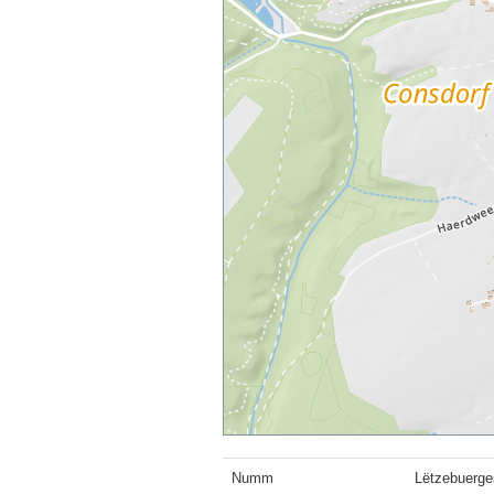
Numm
Lëtzebuerg