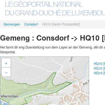
LE GÉOPORTAIL NATIONAL
DU GRAND-DUCHÉ DE LUXEMBO
Gemengen
/
Consdorf
/
HQ10 [héich Probabilitéit]
Gemeng : Consdorf -> HQ10 [h
Hei fannt dir eng Duerstellung vun dem Layer an der Gemeng, déi dir 
Geoportal.
+
HQ10 [h
HQ10 [h
–
HQ10 [h