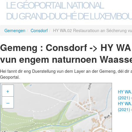
LE GÉOPORTAIL NATIONAL
DU GRAND-DUCHÉ DE LUXEMBO
Gemengen
/
Consdorf
/
HY WA.02 Restauratioun an Sécherung v
Gemeng : Consdorf -> HY WA
vun engem naturnoen Waasse
Hei fannt dir eng Duerstellung vun dem Layer an der Gemeng, déi dir 
Geoportal.
+
HY WA.
(2021)
–
HY WA.
(2021)