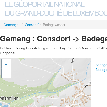
LE GÉOPORTAIL NATIONAL
DU GRAND-DUCHÉ DE LUXEMBO
Gemengen
/
Consdorf
/
Badegewässer
Gemeng : Consdorf -> Badeg
Hei fannt dir eng Duerstellung vun dem Layer an der Gemeng, déi dir 
Geoportal.
+
Badege
Badege
–