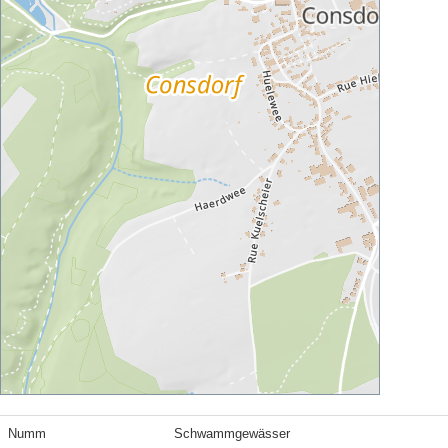
Numm
Schwammgewässer