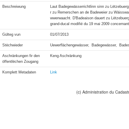
Beschreiwung
Laut Badegewässerrichtlinn sinn zu Lëtzebuerg
r zu Remerschen an de Badeweier zu Wäisswa
wwerwaacht. D'Badeaison dauert zu Lëtzebuerg
grand-ducal modifié du 19 mai 2009 concernan
Gülteg vun
01/07/2013
Stëchwieder
Uewerflächengewässer,  Badegewässer,  Bad
Aschränkungen fir den 
Keng Aschränkung
öffentlëchen Zougang
Komplett Metadaten
Link
(c) Administration du Cadast