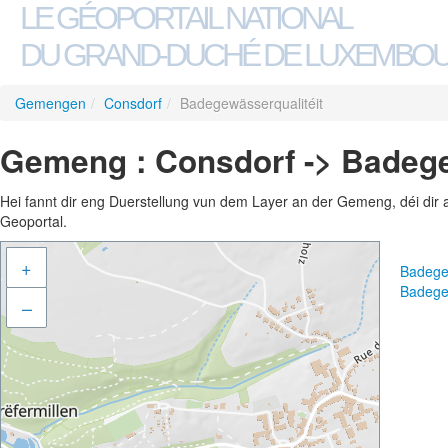
LE GÉOPORTAIL NATIONAL
DU GRAND-DUCHÉ DE LUXEMBO
Gemengen
/
Consdorf
/
Badegewässerqualitéit
Gemeng : Consdorf -> Badege
Hei fannt dir eng Duerstellung vun dem Layer an der Gemeng, déi dir 
Geoportal.
+
Badege
Badege
–