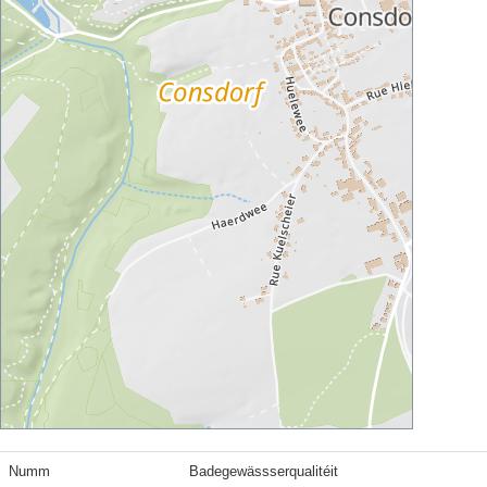
Numm
Badegewässserqualitéit