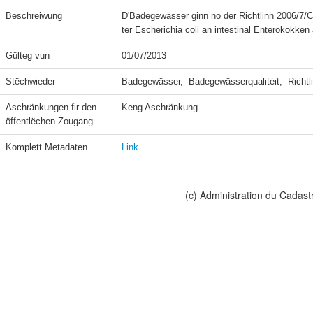
Beschreiwung
D'Badegewässer ginn no der Richtlinn 2006/7
ter Escherichia coli an intestinal Enterokokken
Gülteg vun
01/07/2013
Stëchwieder
Badegewässer,  Badegewässerqualitéit,  Richtl
Aschränkungen fir den 
Keng Aschränkung
öffentlëchen Zougang
Komplett Metadaten
Link
(c) Administration du Cadast