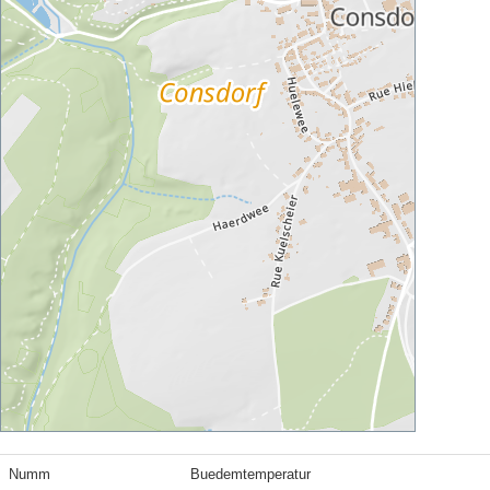
Numm
Buedemtemperatur