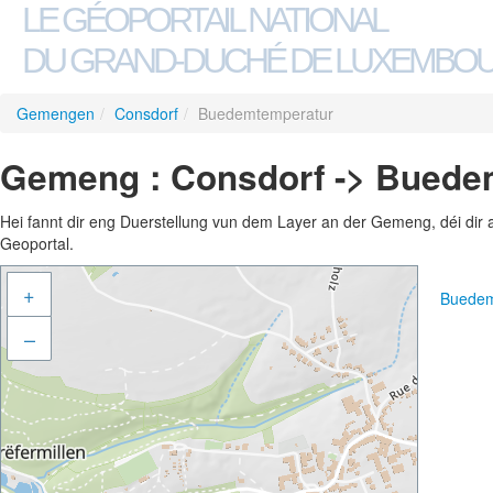
LE GÉOPORTAIL NATIONAL
DU GRAND-DUCHÉ DE LUXEMBO
Gemengen
/
Consdorf
/
Buedemtemperatur
Gemeng : Consdorf -> Buede
Hei fannt dir eng Duerstellung vun dem Layer an der Gemeng, déi dir 
Geoportal.
+
Buedem
–