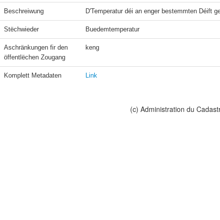
Beschreiwung
D'Temperatur déi an enger bestemmten Déift g
Stëchwieder
Buedemtemperatur
Aschränkungen fir den 
keng
öffentlëchen Zougang
Komplett Metadaten
Link
(c) Administration du Cadast