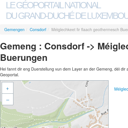
LE GÉOPORTAIL NATIONAL
DU GRAND-DUCHÉ DE LUXEMBO
Gemengen
/
Consdorf
/
Méiglechkeet fir flaach geothermesch Bu
Gemeng : Consdorf -> Méiglec
Buerungen
Hei fannt dir eng Duerstellung vun dem Layer an der Gemeng, déi dir 
Geoportal.
+
Méigle
–