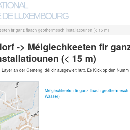
ATIONAL
 DE LUXEMBOURG
eten fir ganz flaach geothermesch Installatiounen (< 15 m)
rf -> Méiglechkeeten fir ganz
stallatiounen (< 15 m)
m Layer an der Gemeng, déi dir ausgewielt hutt. Ee Klick op den Numm 
Méiglechkeeten fir ganz flaach geothermesch 
Wasser)