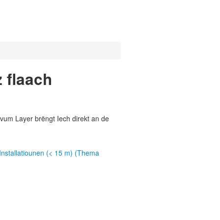
 flaach
vum Layer brëngt Iech direkt an de
Installatiounen (< 15 m) (Thema