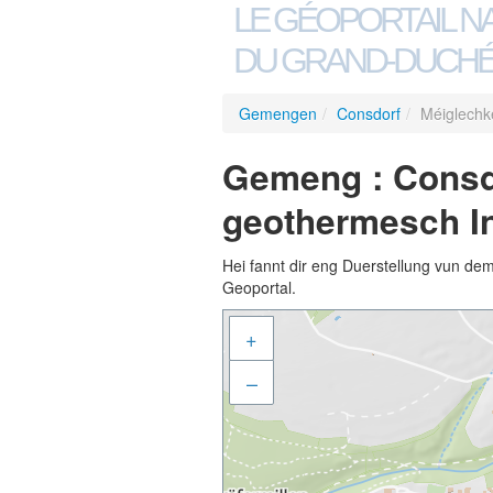
LE GÉOPORTAIL N
DU GRAND-DUCHÉ
Gemengen
/
Consdorf
/
Méiglechke
Gemeng : Consdo
geothermesch In
Hei fannt dir eng Duerstellung vun de
Geoportal.
+
–