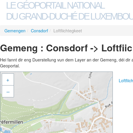
LE GÉOPORTAIL NATIONAL
DU GRAND-DUCHÉ DE LUXEMBO
Gemengen
/
Consdorf
/
Loftfiichtegkeet
Gemeng : Consdorf -> Loftfii
Hei fannt dir eng Duerstellung vun dem Layer an der Gemeng, déi dir 
Geoportal.
+
Loftfii
–