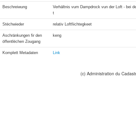
Beschreiwung
Verhältnis vum Dampdrock vun der Loft - bei d
t
Stëchwieder
relativ Loftfiichtegkeet
Aschränkungen fir den 
keng
öffentlëchen Zougang
Komplett Metadaten
Link
(c) Administration du Cadast