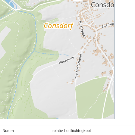
Numm
relativ Loftfiichtegkeet