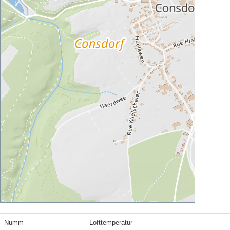
Numm
Lofttemperatur