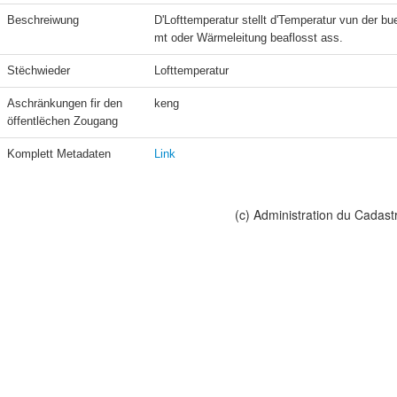
Beschreiwung
D'Lofttemperatur stellt d'Temperatur vun der
mt oder Wärmeleitung beaflosst ass.
Stëchwieder
Lofttemperatur
Aschränkungen fir den 
keng
öffentlëchen Zougang
Komplett Metadaten
Link
(c) Administration du Cadast