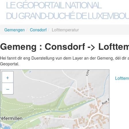
LE GÉOPORTAIL NATIONAL
DU GRAND-DUCHÉ DE LUXEMBO
Gemengen
/
Consdorf
/
Lofttemperatur
Gemeng : Consdorf -> Loftte
Hei fannt dir eng Duerstellung vun dem Layer an der Gemeng, déi dir 
Geoportal.
+
Loftte
–