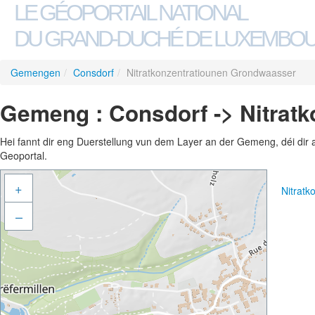
LE GÉOPORTAIL NATIONAL
DU GRAND-DUCHÉ DE LUXEMBO
Gemengen
/
Consdorf
/
Nitratkonzentratiounen Grondwaasser
Gemeng : Consdorf -> Nitrat
Hei fannt dir eng Duerstellung vun dem Layer an der Gemeng, déi dir 
Geoportal.
+
Nitrat
–