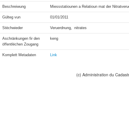
Beschreiwung
Miessstatiounen a Relatioun mat der Nitratveru
Gülteg vun
01/01/2011
Stëchwieder
Veruerdnung,  nitrates
Aschränkungen fir den 
keng
öffentlëchen Zougang
Komplett Metadaten
Link
(c) Administration du Cadast