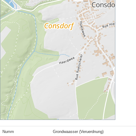
Numm
Grondwaasser (Veruerdnung)