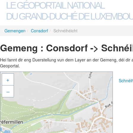
LE GÉOPORTAIL NATIONAL
DU GRAND-DUCHÉ DE LUXEMBO
Gemengen
/
Consdorf
/
Schnéihéicht
Gemeng : Consdorf -> Schnéi
Hei fannt dir eng Duerstellung vun dem Layer an der Gemeng, déi dir 
Geoportal.
+
Schnéi
–