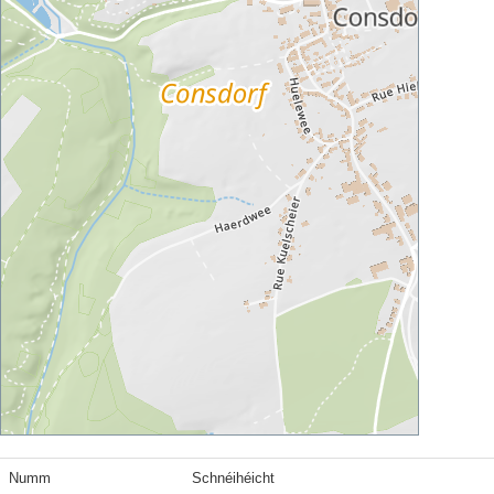
Numm
Schnéihéicht