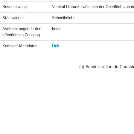
Beschreiwung
Vertikal Distanz zwëschen der Oberfläch vun
Stëchwieder
Schnéihéicht
Aschränkungen fir den 
keng
öffentlëchen Zougang
Komplett Metadaten
Link
(c) Administration du Cadast