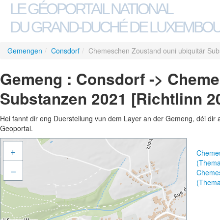
LE GÉOPORTAIL NATIONAL
DU GRAND-DUCHÉ DE LUXEMBO
Gemengen
/
Consdorf
/
Chemeschen Zoustand ouni ubiquitär Subs
Gemeng : Consdorf -> Chemes
Substanzen 2021 [Richtlinn 2
Hei fannt dir eng Duerstellung vun dem Layer an der Gemeng, déi dir 
Geoportal.
+
Chemesc
(Thema
–
Chemesc
(Thema