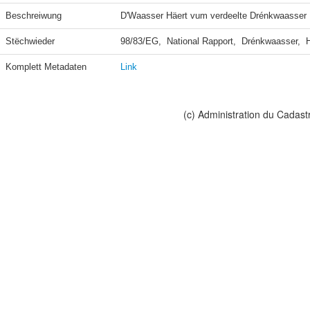
Beschreiwung
D'Waasser Häert vum verdeelte Drénkwaasser
Stëchwieder
98/83/EG,  National Rapport,  Drénkwaasser, 
Komplett Metadaten
Link
(c) Administration du Cadast