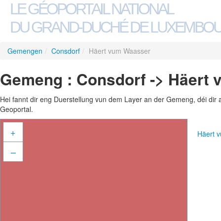
LE GÉOPORTAIL NATIONAL
DU GRAND-DUCHÉ DE LUXEMBO
Gemengen
/
Consdorf
/
Häert vum Waasser
Gemeng : Consdorf -> Häert
Hei fannt dir eng Duerstellung vun dem Layer an der Gemeng, déi dir 
Geoportal.
+
Häert 
–