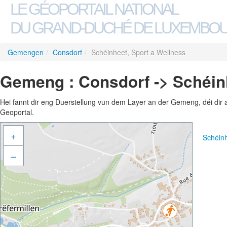
LE GÉOPORTAIL NATIONAL
DU GRAND-DUCHÉ DE LUXEMBO
Gemengen
/
Consdorf
/
Schéinheet, Sport a Wellness
Gemeng : Consdorf -> Schéinh
Hei fannt dir eng Duerstellung vun dem Layer an der Gemeng, déi dir 
Geoportal.
+
Schéinh
–