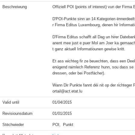
Beschreiwung
Offiziell POI (points of interest) vun der Firma
D'POI-Punkte sinn an 14 Kategorien ënnerdeelt
r Firma Editus Luxembourg, denen hir Informatio
D'Firma Editus schafft all Dag un hirer Dateban
anent mee just e puer Mol am Joer ka gemaach 
t ganz aktuell Informatiounen gewise kritt.

Et ass wichteg fir ze beuechten, dass een Dee
enügend raimlech Referenz hunn, sou dass se ni
dressen, oder bei Postfächer).

Wann Dir Punkte fannt déi nit op der richteger 
ortail@act.etat.lu
Valid until
01/04/2015
Revisiounsdatum
01/01/2015
Stëchwieder
POI,  Punkt