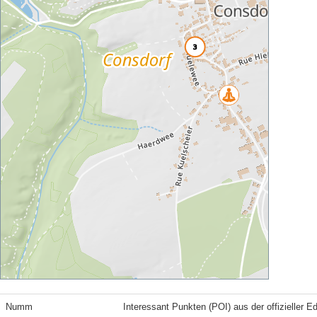
Numm
Interessant Punkten (POI) aus der offizieller E