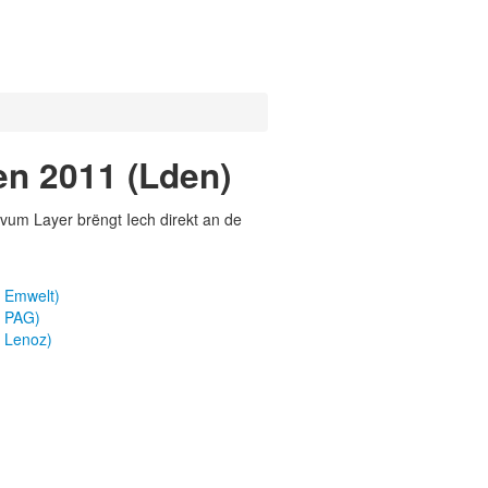
en 2011 (Lden)
vum Layer brëngt Iech direkt an de
 Emwelt)
a PAG)
 Lenoz)