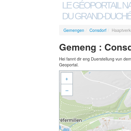
LE GÉOPORTAIL N
DU GRAND-DUCHÉ
Gemengen
/
Consdorf
/
Haaptverk
Gemeng : Consdo
Hei fannt dir eng Duerstellung vun de
Geoportal.
+
–