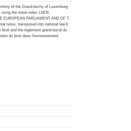
erritory of the Grand-duchy of Luxemburg 
s using the noise index LDEN.

 OF THE EUROPEAN PARLIAMENT AND OF T
l noise, transposed into national law b
le bruit and the règlement grand-ducal du 
stion du bruit dans l'environnement.
