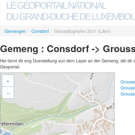
LE GÉOPORTAIL NATIONAL
DU GRAND-DUCHÉ DE LUXEMBO
Gemengen
/
Consdorf
/
Groussflughafen 2011 (Lden)
Gemeng : Consdorf -> Grouss
Hei fannt dir eng Duerstellung vun dem Layer an der Gemeng, déi dir 
Geoportal.
+
Grouss
Grouss
–
Grouss