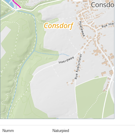
Numm
Naturpied