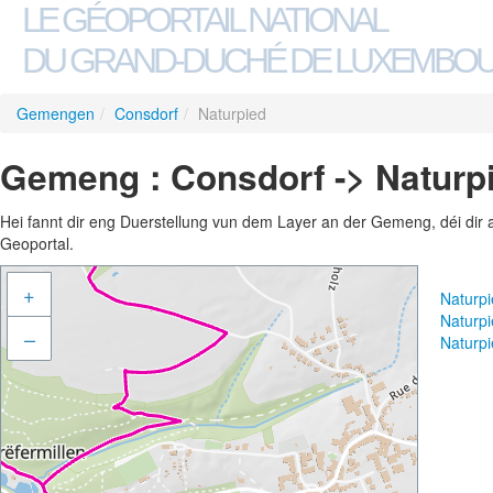
LE GÉOPORTAIL NATIONAL
DU GRAND-DUCHÉ DE LUXEMBO
Gemengen
/
Consdorf
/
Naturpied
Gemeng : Consdorf -> Naturp
Hei fannt dir eng Duerstellung vun dem Layer an der Gemeng, déi dir 
Geoportal.
+
Naturp
Naturp
–
Naturp