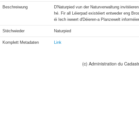
Beschreiwung
D'Naturpied vun der Naturverwaltung invitéier
hé. Fir all Léierpad existéiert entweder eng B
éi Iech iwwert d'Déieren-a Planzewelt informéi
Stëchwieder
Naturpied
Komplett Metadaten
Link
(c) Administration du Cadast