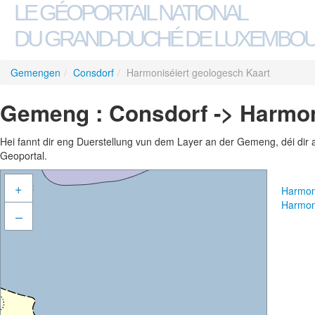
LE GÉOPORTAIL NATIONAL
DU GRAND-DUCHÉ DE LUXEMBO
Gemengen
/
Consdorf
/
Harmoniséiert geologesch Kaart
Gemeng : Consdorf -> Harmon
Hei fannt dir eng Duerstellung vun dem Layer an der Gemeng, déi dir 
Geoportal.
+
Harmon
Harmon
–