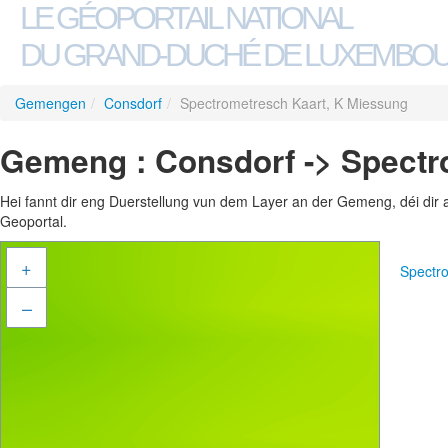
LE GÉOPORTAIL NATIONAL
DU GRAND-DUCHÉ DE LUXEMBO
Gemengen
/
Consdorf
/
Spectrometresch Kaart, K Miessung
Gemeng : Consdorf -> Spectr
Hei fannt dir eng Duerstellung vun dem Layer an der Gemeng, déi dir 
Geoportal.
+
Spectr
–