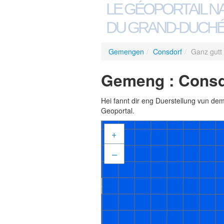
LE GÉOPORTAIL N
DU GRAND-DUCHÉ
Gemengen
/
Consdorf
/
Ganz gutt
Gemeng : Consdo
Hei fannt dir eng Duerstellung vun de
Geoportal.
+
–