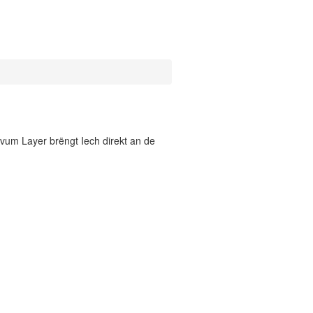
vum Layer brëngt Iech direkt an de