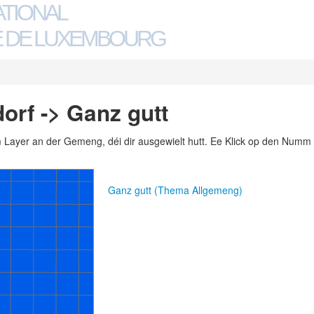
ATIONAL
 DE LUXEMBOURG
rf -> Ganz gutt
m Layer an der Gemeng, déi dir ausgewielt hutt. Ee Klick op den Numm 
Ganz gutt (Thema Allgemeng)