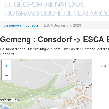
LE GÉOPORTAIL NATIONAL
DU GRAND-DUCHÉ DE LUXEMBO
Gemengen
/
Consdorf
/
ESCA Bewäertung 2023
Gemeng : Consdorf -> ESCA 
Hei fannt dir eng Duerstellung vun dem Layer an der Gemeng, déi dir 
Geoportal.
+
ESCA B
–