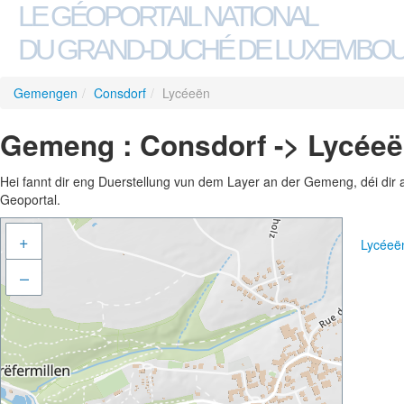
LE GÉOPORTAIL NATIONAL
DU GRAND-DUCHÉ DE LUXEMBO
Gemengen
/
Consdorf
/
Lycéeën
Gemeng : Consdorf -> Lycée
Hei fannt dir eng Duerstellung vun dem Layer an der Gemeng, déi dir 
Geoportal.
+
Lycéeë
–