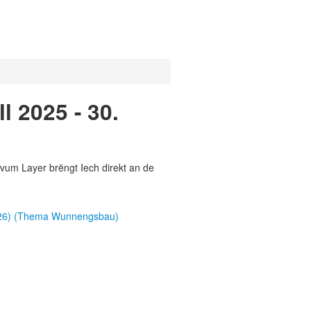
l 2025 - 30.
vum Layer brëngt Iech direkt an de
2026) (Thema Wunnengsbau)