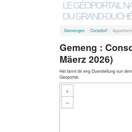
LE GÉOPORTAIL N
DU GRAND-DUCHÉ
Gemengen
/
Consdorf
/
Appartemen
Gemeng : Consdo
Mäerz 2026)
Hei fannt dir eng Duerstellung vun de
Geoportal.
+
–