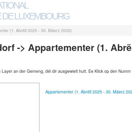
ATIONAL
 DE LUXEMBOURG
ter (1. Abrëll 2025 - 30. Mäerz 2026)
rf -> Appartementer (1. Abrël
m Layer an der Gemeng, déi dir ausgewielt hutt. Ee Klick op den Numm 
Appartementer (1. Abrëll 2025 - 30. Mäerz 