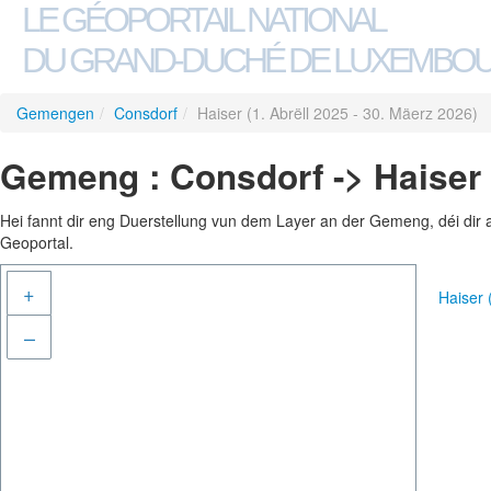
LE GÉOPORTAIL NATIONAL
DU GRAND-DUCHÉ DE LUXEMBO
Gemengen
/
Consdorf
/
Haiser (1. Abrëll 2025 - 30. Mäerz 2026)
Gemeng : Consdorf -> Haiser (
Hei fannt dir eng Duerstellung vun dem Layer an der Gemeng, déi dir 
Geoportal.
+
Haiser 
–