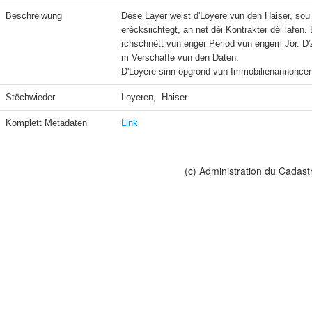
Beschreiwung
Dëse Layer weist d'Loyere vun den Haiser, sou
erécksiichtegt, an net déi Kontrakter déi lafe
rchschnëtt vun enger Period vun engem Jor. D'
m Verschaffe vun den Daten.

D'Loyere sinn opgrond vun Immobilienannoncen a
Stëchwieder
Loyeren,  Haiser
Komplett Metadaten
Link
(c) Administration du Cadast