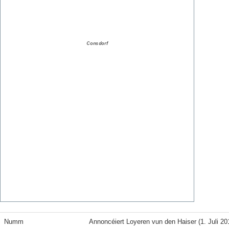
Numm
Annoncéiert Loyeren vun den Haiser (1. Juli 20