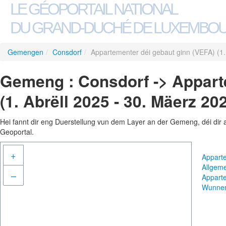
LE GÉOPORTAIL NATIONAL
DU GRAND-DUCHÉ DE LUXEMBO
Gemengen
/
Consdorf
/
Appartementer déi gebaut ginn (VEFA) (1.
Gemeng : Consdorf -> Appart
(1. Abrëll 2025 - 30. Mäerz 20
Hei fannt dir eng Duerstellung vun dem Layer an der Gemeng, déi dir 
Geoportal.
+
Apparte
Allgem
–
Apparte
Wunne