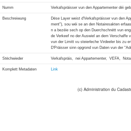
Numm
Verkafspräisser vun den Appartementer déi geba
Beschreiwung
Dëse Layer weist d'Verkafspräisser vun den Ap
ment"), sou wéi se an den Notairesakten erfaas
n a bezéie sech op den Duerchschnëtt vun enge
de Verkeef no der Auswiel an dem Verschaffe v
vun der Limitt vu steierleche Virdeeler bis z
D'Präisser sinn opgrond vun Daten vun der "Adm
Stëchwieder
Verkafspräis,  nei Appartementer,  VEFA,  Nota
Komplett Metadaten
Link
(c) Administration du Cadast