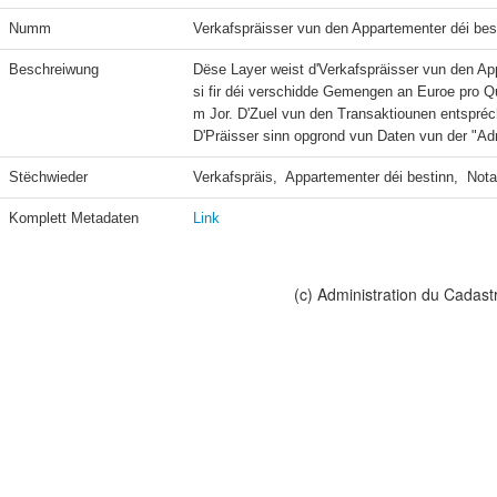
Numm
Verkafspräisser vun den Appartementer déi besti
Beschreiwung
Dëse Layer weist d'Verkafspräisser vun den App
si fir déi verschidde Gemengen an Euroe pro 
m Jor. D'Zuel vun den Transaktiounen entspréc
D'Präisser sinn opgrond vun Daten vun der "Adm
Stëchwieder
Verkafspräis,  Appartementer déi bestinn,  Not
Komplett Metadaten
Link
(c) Administration du Cadast