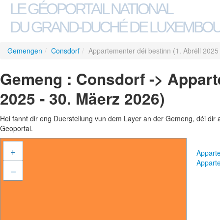
LE GÉOPORTAIL NATIONAL
DU GRAND-DUCHÉ DE LUXEMBO
Gemengen
/
Consdorf
/
Appartementer déi bestinn (1. Abrëll 2025
Gemeng : Consdorf -> Apparte
2025 - 30. Mäerz 2026)
Hei fannt dir eng Duerstellung vun dem Layer an der Gemeng, déi dir 
Geoportal.
+
Apparte
Apparte
–