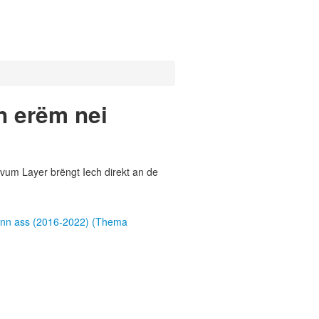
n erëm nei
vum Layer brëngt Iech direkt an de
inn ass (2016-2022) (Thema