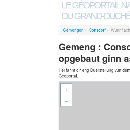
LE GÉOPORTAIL N
DU GRAND-DUCHÉ
Gemengen
/
Consdorf
/
Wunnfläch
Gemeng : Consd
opgebaut ginn a
Hei fannt dir eng Duerstellung vun de
Geoportal.
+
–