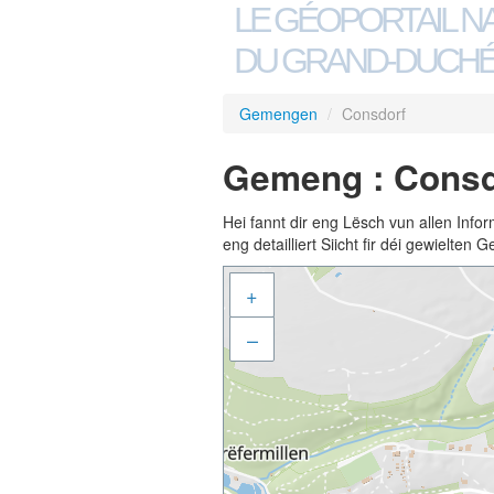
LE GÉOPORTAIL N
DU GRAND-DUCHÉ
Gemengen
/
Consdorf
Gemeng : Consd
Hei fannt dir eng Lësch vun allen Inf
eng detailliert Siicht fir déi gewielte
+
–