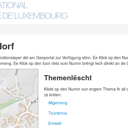
ATIONAL
 DE LUXEMBOURG
orf
ormationslayer déi am Geoportal zur Verfügung stinn. Ee Klick op den
n Gemeng. Ee Klick op den Icon riets vum Numm brëngt Iech direkt an de 
Themenlëscht
Klickt op den Numm vun engem Thema fir all
ze kréien.
Allgemeng
Tourismus
Adressen
Emwelt
Gemengen