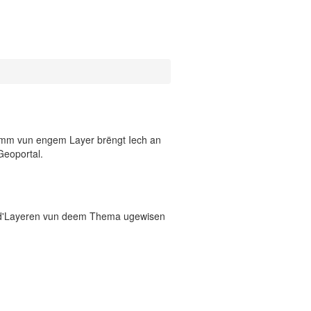
 Numm vun engem Layer brëngt Iech an
Geoportal.
 d'Layeren vun deem Thema ugewisen