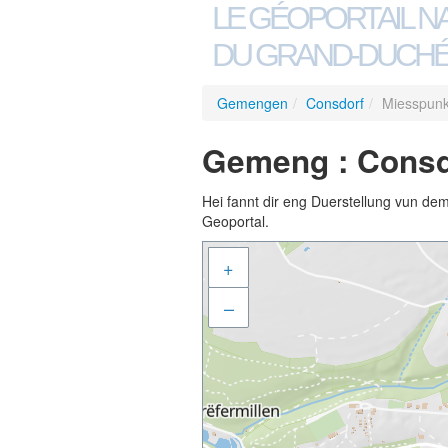
LE GÉOPORTAIL N
DU GRAND-DUCHÉ
Gemengen
/
Consdorf
/
Miesspunk
Gemeng : Consd
Hei fannt dir eng Duerstellung vun de
Geoportal.
+
–