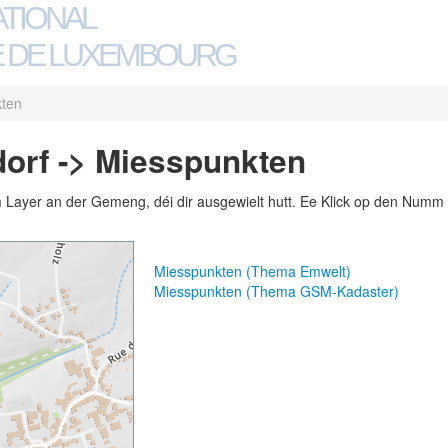
ATIONAL
 DE LUXEMBOURG
ten
orf -> Miesspunkten
m Layer an der Gemeng, déi dir ausgewielt hutt. Ee Klick op den Numm 
Miesspunkten (Thema Emwelt)
Miesspunkten (Thema GSM-Kadaster)