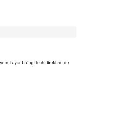
vum Layer brëngt Iech direkt an de