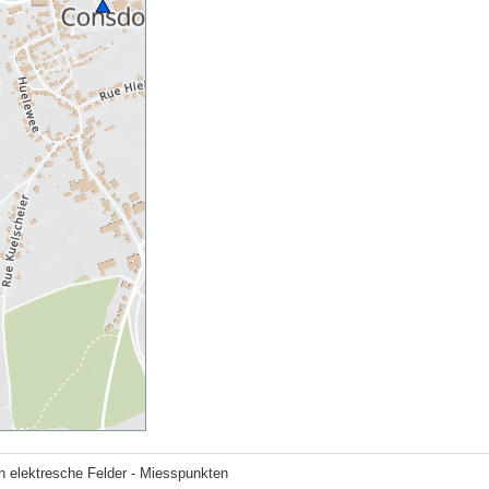
n elektresche Felder - Miesspunkten