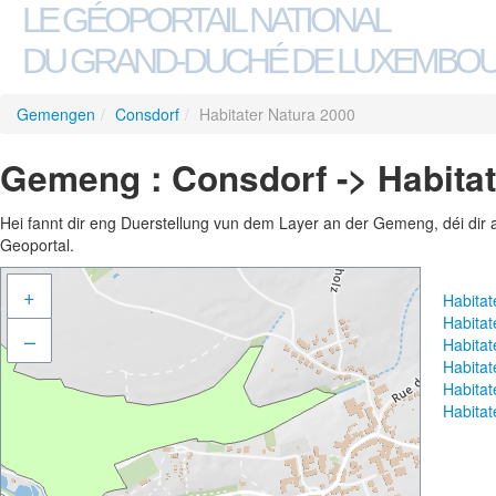
LE GÉOPORTAIL NATIONAL
DU GRAND-DUCHÉ DE LUXEMBO
Gemengen
/
Consdorf
/
Habitater Natura 2000
Gemeng : Consdorf -> Habitat
Hei fannt dir eng Duerstellung vun dem Layer an der Gemeng, déi dir 
Geoportal.
+
Habita
Habita
–
Habita
Habita
Habitat
Habita