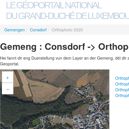
LE GÉOPORTAIL NATIONAL
DU GRAND-DUCHÉ DE LUXEMBO
Gemengen
/
Consdorf
/
Orthophoto 2020
Gemeng : Consdorf -> Orthop
Hei fannt dir eng Duerstellung vun dem Layer an der Gemeng, déi dir 
Geoportal.
+
Orthop
Orthop
–
Orthop
Orthop