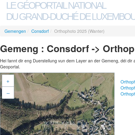
LE GÉOPORTAIL NATIONAL
DU GRAND-DUCHÉ DE LUXEMBO
Gemengen
/
Consdorf
/
Orthophoto 2025 (Wanter)
Gemeng : Consdorf -> Orthop
Hei fannt dir eng Duerstellung vun dem Layer an der Gemeng, déi dir 
Geoportal.
+
Orthop
Orthop
–
Orthop