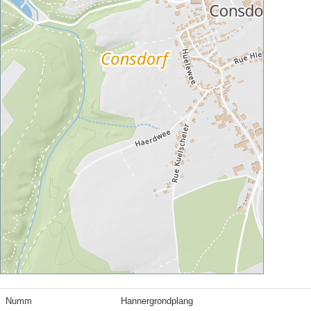
Numm
Hannergrondplang