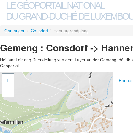
LE GÉOPORTAIL NATIONAL
DU GRAND-DUCHÉ DE LUXEMBO
Gemengen
/
Consdorf
/
Hannergrondplang
Gemeng : Consdorf -> Hanne
Hei fannt dir eng Duerstellung vun dem Layer an der Gemeng, déi dir 
Geoportal.
+
Hanner
–