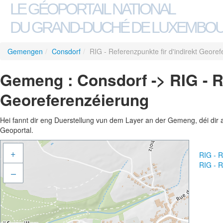
LE GÉOPORTAIL NATIONAL
DU GRAND-DUCHÉ DE LUXEMBO
Gemengen
/
Consdorf
/
RIG - Referenzpunkte fir d'indirekt Geore
Gemeng : Consdorf -> RIG - Re
Georeferenzéierung
Hei fannt dir eng Duerstellung vun dem Layer an der Gemeng, déi dir 
Geoportal.
+
RIG - R
RIG - R
–